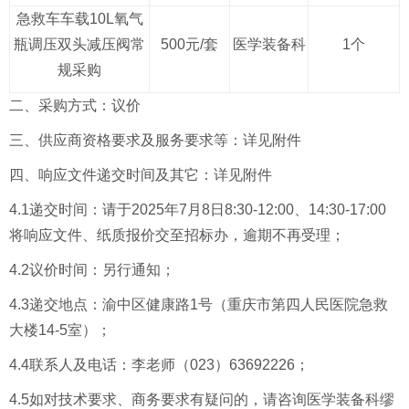
急救车车载
10L氧气
瓶调压双头减压阀常
500元/套
医学装备科
1个
规采购
二、采购方式：
议价
三、供应商资格要求及服务要求等：详见附件
四、响应文件递交时间及其它：详见附件
4.1递交时间：请于2025年
7
月
8
日
8:30-12:00、14:30-17:00
将响应文件、纸质报价交至招标办，逾期不再受理；
4.2
议价
时间：另行通知；
4.3递交地点：渝中区健康路1号（重庆市第四人民医院急救
大楼14-5室）；
4.4联系人及电话：李老师
（
023
）
63692226
；
4.5如对技术要求、商务要求有疑问的，请咨询
医学装备科缪