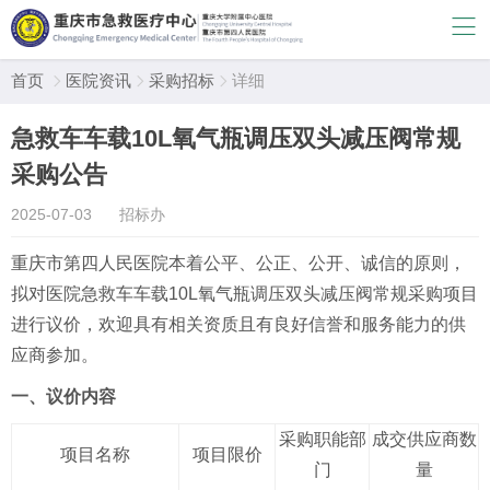
首页
医院资讯
采购招标
详细



急救车车载10L氧气瓶调压双头减压阀常规
采购公告
2025-07-03
招标办
重庆市第四人民医院本着公平、公正、公开、诚信的原则，
拟对医院
急救车车载
10L氧气瓶调压双头减压阀常规采购项目
进行
议价
，欢迎具有相关资质且有良好信誉和
服务
能力的供
应商参加。
一、议价
内容
采购职能部
成交供应商数
项目名称
项目
限价
门
量