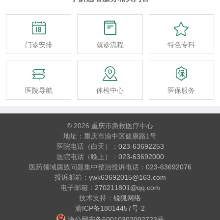



门诊安排
就诊流程
特色专科



医院导航
体检中心
医保服务
© 2026 重庆市急救医疗中心
地址：重庆市渝中区健康路1号
医院电话（白天）：
023-63692253
医院电话（晚上）：
023-63692000
医药领域腐败问题集中整治投诉电话：
023-63692076
投诉邮箱：
ywk63692015@163.com
电子邮箱：
270211801@qq.com
技术支持：
锐狐网络
渝ICP备18014457号-2
渝公网安备50010302002723号