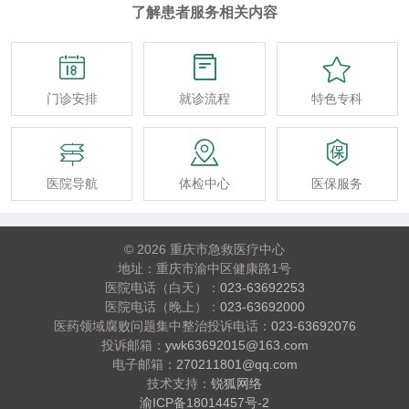
了解患者服务相关内容



门诊安排
就诊流程
特色专科



医院导航
体检中心
医保服务
© 2026 重庆市急救医疗中心
地址：重庆市渝中区健康路1号
医院电话（白天）：
023-63692253
医院电话（晚上）：
023-63692000
医药领域腐败问题集中整治投诉电话：
023-63692076
投诉邮箱：
ywk63692015@163.com
电子邮箱：
270211801@qq.com
技术支持：
锐狐网络
渝ICP备18014457号-2