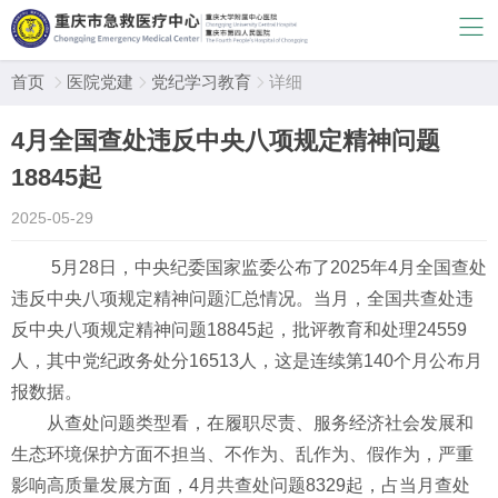
首页
医院党建
党纪学习教育
详细



4月全国查处违反中央八项规定精神问题
18845起
2025-05-29
5月28日，中央纪委国家监委公布了2025年4月全国查处
违反中央八项规定精神问题汇总情况。当月，全国共查处违
反中央八项规定精神问题18845起，批评教育和处理24559
人，其中党纪政务处分16513人，这是连续第140个月公布月
报数据。
从查处问题类型看，在履职尽责、服务经济社会发展和
生态环境保护方面不担当、不作为、乱作为、假作为，严重
影响高质量发展方面，4月共查处问题8329起，占当月查处