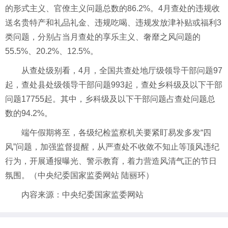
的形式主义、官僚主义问题总数的86.2%。4月查处的违规收
送名贵特产和礼品礼金、违规吃喝、违规发放津补贴或福利3
类问题，分别占当月查处的享乐主义、奢靡之风问题的
55.5%、20.2%、12.5%。
从查处级别看，4月，全国共查处地厅级领导干部问题97
起，查处县处级领导干部问题993起，查处乡科级及以下干部
问题17755起。其中，乡科级及以下干部问题占查处问题总
数的94.2%。
端午假期将至，各级纪检监察机关要紧盯易发多发“四
风”问题，加强监督提醒，从严查处不收敛不知止等顶风违纪
行为，开展通报曝光、警示教育，着力营造风清气正的节日
氛围。（中央纪委国家监委网站 陆丽环）
内容来源：中央纪委国家监委网站