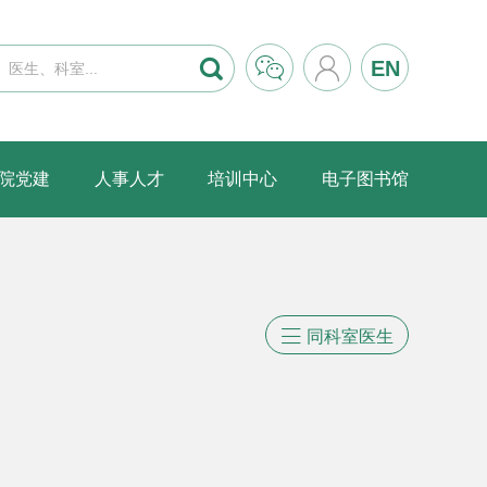



EN
院党建
人事人才
培训中心
电子图书馆

同科室医生