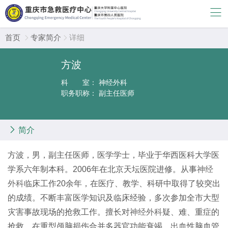
首页
专家简介
详细


方波
科 室：
神经外科
职务职称：
副主任医师

简介
方波，男，副主任医师，医学学士，毕业于华西医科大学医
学系六年制本科。2006年在北京天坛医院进修。从事
神经
外科
临床工作20余年，在医疗、教学、科研中取得了较突出
的成绩。不断丰富医学知识及临床经验，多次参加全市大型
灾害事故现场的抢救工作。擅长对
神经外科
疑、难、重症的
抢救。在重型颅脑损伤合并多器官功能衰竭、出血性脑血管