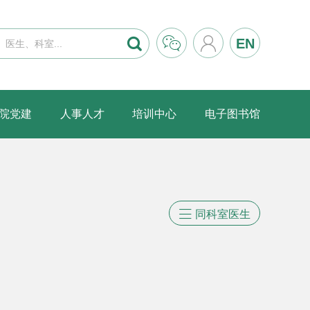



EN
院党建
人事人才
培训中心
电子图书馆

同科室医生