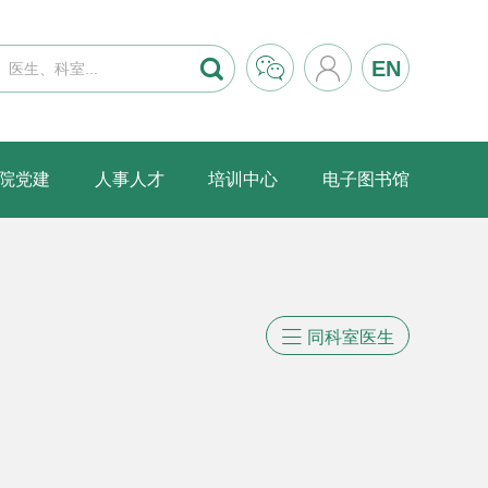



EN
院党建
人事人才
培训中心
电子图书馆

同科室医生