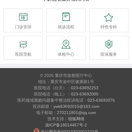



门诊安排
就诊流程
特色专科



医院导航
体检中心
医保服务
© 2026 重庆市急救医疗中心
地址：重庆市渝中区健康路1号
医院电话（白天）：
023-63692253
医院电话（晚上）：
023-63692000
医药领域腐败问题集中整治投诉电话：
023-63692076
投诉邮箱：
ywk63692015@163.com
电子邮箱：
270211801@qq.com
技术支持：
锐狐网络
渝ICP备18014457号-2
渝公网安备50010302002723号